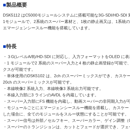
製品概要
DSK5112 はC5000モジュールシステムに搭載可能な3G-SDI/H
1モジュールで、2系統のスーパー素材と、1枚の静止画又は、1系統
エマージェンシースルー機能を搭載しています。
特長
・３G(レベルA/B)/HD-SDI に対応し、入力フォーマットをOLED に
・1 モジュールで2 系統のスーパー入力と4 枚の静止画登録が可能で、
クスが可能です。
・単体使用のDSK5102 は、2ch のスーパーミックスができ、カスケ
20ch のスーパーミックスが可能です。
・本線映像2 系統入力、本線映像3 系統出力可能です。
・本線入力部に3 ラインのAVDL を内蔵しています。
・スーパー入力部にFS 機能を内蔵し、動画スーパーの非同期入力が可
・モジュールごとにエマージェンシースルー機能を搭載し、カスケード
した場合に、全てのモジュールをスルー状態にすることが可能です。
・スーパー信号は外部／セルフキー、スーパーカラー、ゲイン調整（0
・スーパーのトランジションは、カットとフェードが選択でき、フェー