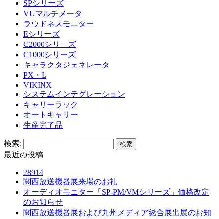
SPシリーズ
VUマルチメータ
ラウドネスモニター
Eシリーズ
C2000シリーズ
C1000シリーズ
キャラクタジェネレータ
PX・L
VIKINX
システムインテグレーション
キャリーラック
オートキャリー
生産完了品
検索:
最近の投稿
28914
関西放送機器展来場のお礼
オーディオモニター「SP-PM/VMシリーズ」価格改定
のお知らせ
関西放送機器展および九州メディア総合展出展のお知